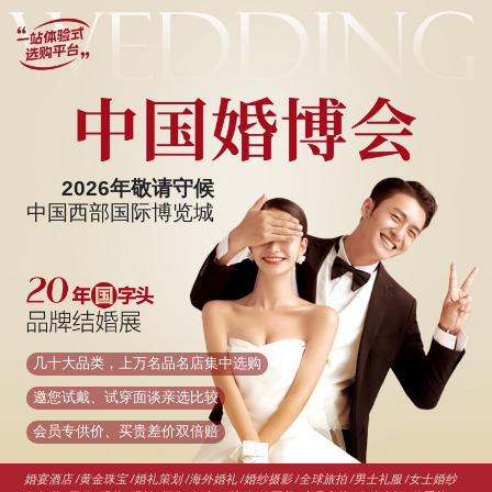
2026年敬请守候
中国西部国际博览城
几十大品类，上万名品名店集中选购
邀您试戴、试穿面谈亲选比较
会员专供价、买贵差价双倍赔
婚宴酒店 /黄金珠宝 /婚礼策划 /海外婚礼 /婚纱摄影 /全球旅拍 /男士礼服 /女士婚纱