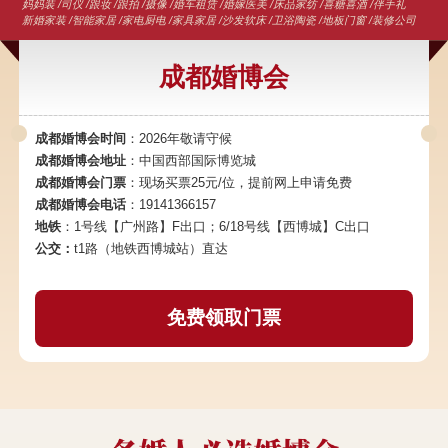
妈妈装 /司仪 /跟妆 /跟拍 /摄像 /婚车租赁 /婚嫁医美 /床品家纺 /喜糖喜酒 /伴手礼
新婚家装 /智能家居 /家电厨电 /家具家居 /沙发软床 /卫浴陶瓷 /地板门窗 /装修公司
成都婚博会
成都婚博会时间
：2026年敬请守候
成都婚博会地址
：中国西部国际博览城
成都婚博会门票
：现场买票25元/位，提前网上申请免费
成都婚博会电话
：19141366157
地铁
：1号线【广州路】F出口；6/18号线【西博城】C出口
公交：
t1路（地铁西博城站）直达
免费领取门票