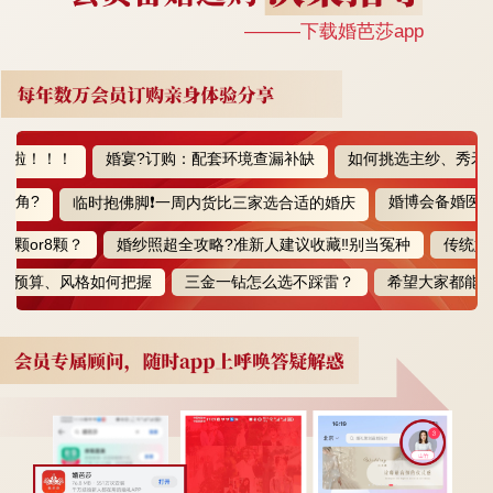
———下载婚芭莎app
！！！
婚宴?订购：配套环境查漏补缺
如何挑选主纱、秀禾、敬
?
婚博会备婚医美探店
临时抱佛脚❗️一周内货比三家选合适的婚庆
or8颗？
婚纱照超全攻略?准新人建议收藏‼️别当冤种
传统婚俗p
预算、风格如何把握
三金一钻怎么选不踩雷？
希望大家都能遇到这